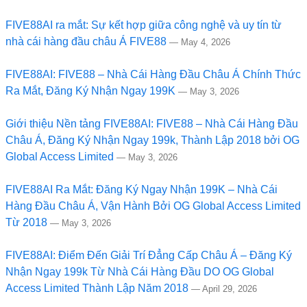
FIVE88AI ra mắt: Sự kết hợp giữa công nghệ và uy tín từ
nhà cái hàng đầu châu Á FIVE88
—
May 4, 2026
FIVE88AI: FIVE88 – Nhà Cái Hàng Đầu Châu Á Chính Thức
Ra Mắt, Đăng Ký Nhận Ngay 199K
—
May 3, 2026
Giới thiệu Nền tảng FIVE88AI: FIVE88 – Nhà Cái Hàng Đầu
Châu Á, Đăng Ký Nhận Ngay 199k, Thành Lập 2018 bởi OG
Global Access Limited
—
May 3, 2026
FIVE88AI Ra Mắt: Đăng Ký Ngay Nhận 199K – Nhà Cái
Hàng Đầu Châu Á, Vận Hành Bởi OG Global Access Limited
Từ 2018
—
May 3, 2026
FIVE88AI: Điểm Đến Giải Trí Đẳng Cấp Châu Á – Đăng Ký
Nhận Ngay 199k Từ Nhà Cái Hàng Đầu DO OG Global
Access Limited Thành Lập Năm 2018
—
April 29, 2026