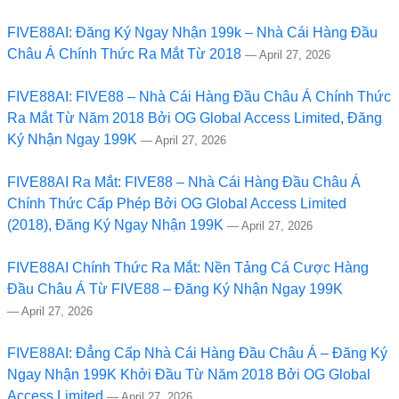
FIVE88AI: Đăng Ký Ngay Nhận 199k – Nhà Cái Hàng Đầu
Châu Á Chính Thức Ra Mắt Từ 2018
—
April 27, 2026
FIVE88AI: FIVE88 – Nhà Cái Hàng Đầu Châu Á Chính Thức
Ra Mắt Từ Năm 2018 Bởi OG Global Access Limited, Đăng
Ký Nhận Ngay 199K
—
April 27, 2026
FIVE88AI Ra Mắt: FIVE88 – Nhà Cái Hàng Đầu Châu Á
Chính Thức Cấp Phép Bởi OG Global Access Limited
(2018), Đăng Ký Ngay Nhận 199K
—
April 27, 2026
FIVE88AI Chính Thức Ra Mắt: Nền Tảng Cá Cược Hàng
Đầu Châu Á Từ FIVE88 – Đăng Ký Nhận Ngay 199K
—
April 27, 2026
FIVE88AI: Đẳng Cấp Nhà Cái Hàng Đầu Châu Á – Đăng Ký
Ngay Nhận 199K Khởi Đầu Từ Năm 2018 Bởi OG Global
Access Limited
—
April 27, 2026