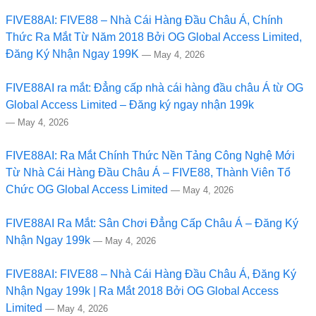
FIVE88AI: FIVE88 – Nhà Cái Hàng Đầu Châu Á, Chính
Thức Ra Mắt Từ Năm 2018 Bởi OG Global Access Limited,
Đăng Ký Nhận Ngay 199K
—
May 4, 2026
FIVE88AI ra mắt: Đẳng cấp nhà cái hàng đầu châu Á từ OG
Global Access Limited – Đăng ký ngay nhận 199k
—
May 4, 2026
FIVE88AI: Ra Mắt Chính Thức Nền Tảng Công Nghệ Mới
Từ Nhà Cái Hàng Đầu Châu Á – FIVE88, Thành Viên Tổ
Chức OG Global Access Limited
—
May 4, 2026
FIVE88AI Ra Mắt: Sân Chơi Đẳng Cấp Châu Á – Đăng Ký
Nhận Ngay 199k
—
May 4, 2026
FIVE88AI: FIVE88 – Nhà Cái Hàng Đầu Châu Á, Đăng Ký
Nhận Ngay 199k | Ra Mắt 2018 Bởi OG Global Access
Limited
—
May 4, 2026