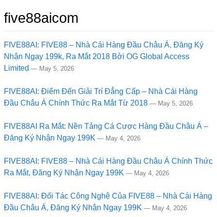
five88aicom
FIVE88AI: FIVE88 – Nhà Cái Hàng Đầu Châu Á, Đăng Ký
Nhận Ngay 199k, Ra Mắt 2018 Bởi OG Global Access
Limited
—
May 5, 2026
FIVE88AI: Điểm Đến Giải Trí Đẳng Cấp – Nhà Cái Hàng
Đầu Châu Á Chính Thức Ra Mắt Từ 2018
—
May 5, 2026
FIVE88AI Ra Mắt: Nền Tảng Cá Cược Hàng Đầu Châu Á –
Đăng Ký Nhận Ngay 199K
—
May 4, 2026
FIVE88AI: FIVE88 – Nhà Cái Hàng Đầu Châu Á Chính Thức
Ra Mắt, Đăng Ký Nhận Ngay 199K
—
May 4, 2026
FIVE88AI: Đối Tác Công Nghệ Của FIVE88 – Nhà Cái Hàng
Đầu Châu Á, Đăng Ký Nhận Ngay 199K
—
May 4, 2026