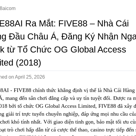
88aicom
E88AI Ra Mắt: FIVE88 – Nhà Cái
g Đầu Châu Á, Đăng Ký Nhận Ng
k từ Tổ Chức OG Global Access
ited (2018)
shed on
April 25, 2026
AI - FIVE88 chính thức khẳng định vị thế là Nhà Cái Hàng
, mang đến sân chơi đẳng cấp và uy tín tuyệt đối. Được ra m
018 bởi tổ chức OG Global Access Limited, FIVE88 đã xây 
ng giải trí trực tuyến chuyên nghiệp, đáp ứng mọi nhu cầu củ
chơi khó tính nhất. Với giao diện tinh gọn, bảo mật tối ưu c
oạt trò chơi hấp dẫn từ cá cược thể thao, casino trực tiếp đến 